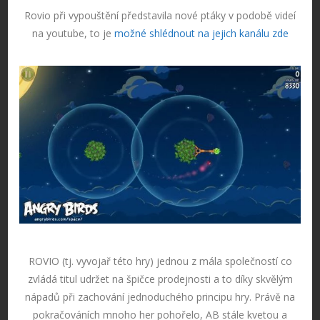
Rovio při vypouštění představila nové ptáky v podobě videí
na youtube, to je
možné shlédnout na jejich kanálu zde
ROVIO (tj. vyvojař této hry) jednou z mála společností co
zvládá titul udržet na špičce prodejnosti a to díky skvělým
nápadů při zachování jednoduchého principu hry. Právě na
pokračováních mnoho her pohořelo, AB stále kvetou a