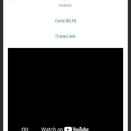
rostou.
Cena $0,99
iTunes link