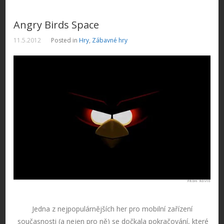
Angry Birds Space
11.5.2012
Posted in
Hry
,
Zábavné hry
Jedna z nejpopulárnějších her pro mobilní zařízení
současnosti (a nejen pro ně) se dočkala pokračování, které