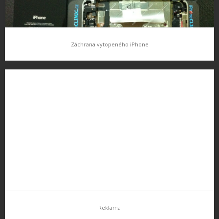
Záchrana vytopeného iPhone
Záchrana vytopeného iPhone
iPhone je prostě mobilní telefon a jako všechny ostatní, je nutné
o něj pečovat. Bohužel jsou i takové případy kdy se prostě nedaří
a stane se nehoda kdy telefon polijete (jak…
Reklama