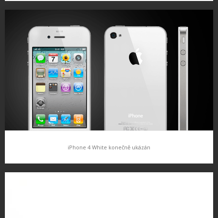
Reklamy na nové iPody
O novinkách u iPodů vás budeme podrobněji informovat, nyní
jen taková malá ochutnávka v podobě reklam od Apple…
iPhone 4 White konečně ukázán
iPhone 4 White konečně ukázán
Pro mnohé již začínal být iPhone 4 v bílé barvě jen mýtus.
Neustálé odklady, uváděné problémy při výrobě… No a nakonec
se konečně iPhone 4 v Bílé barvě objevil. Ve…