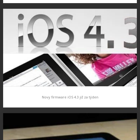
Novy firmware iOS 4.3 již za týden
Novy firmware iOS 4.3 již za týden
Nový iOS bude dostupný pro iPhone 4, iPhone 3GS, iPad 1 i 2 a
pro 3. a 4. generaci iPodu Touch. iOS bude dostuupný od pátku