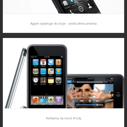
Apple vytahuje do boje – aneb aféra anténa
Apple vytahuje do boje – aneb aféra anténa
Problém s anténou a aféra okolo je promílána médii téměř
denně, již to stálo místo nejednoho zaměstance Apple. Ale
problém s anténou není jen problém Applu, to je jasné, dříve…
Reklamy na nové iPody