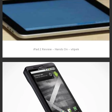
11.3.2011 Video betaverze iOS…
iPad 2 Review – Hands On – vtípek
iPad 2 Review – Hands On – vtípek
Opravdu hodně povedené video s představením „iPadu 2“ autori
recenze se opravdu vyblbnuli a na 100% vás pobaví už jen ty
integrované funkce…. o velikosti mluvit raději ani nebudeme…