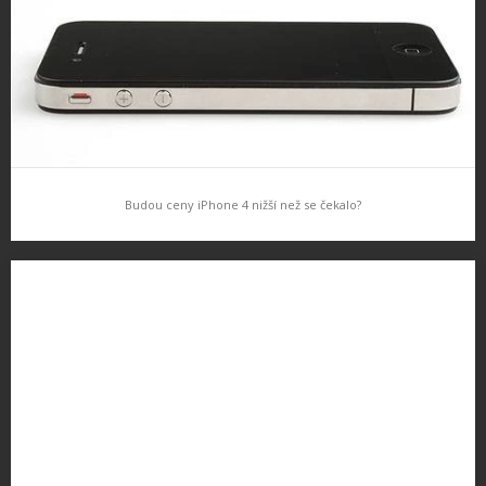
Budou ceny iPhone 4 nižší než se čekalo?
Budou ceny iPhone 4 nižší než se čekalo?
Server Mobil.cz dnes trochu překvapivě uvedl, že ceny iPhone 4
by měli být nižší, než se původně čekalo. Předprodeje ohlasovali
cenu kolem 20 000 za 16GB model, Mobil.cz uvádí že…