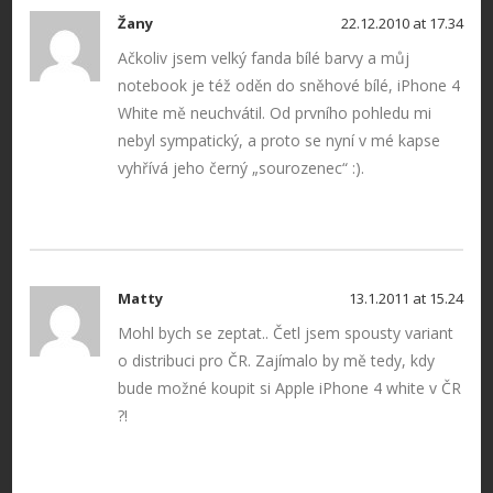
Žany
22.12.2010 at 17.34
Ačkoliv jsem velký fanda bílé barvy a můj
notebook je též oděn do sněhové bílé, iPhone 4
White mě neuchvátil. Od prvního pohledu mi
nebyl sympatický, a proto se nyní v mé kapse
vyhřívá jeho černý „sourozenec“ :).
Matty
13.1.2011 at 15.24
Mohl bych se zeptat.. Četl jsem spousty variant
o distribuci pro ČR. Zajímalo by mě tedy, kdy
bude možné koupit si Apple iPhone 4 white v ČR
?!