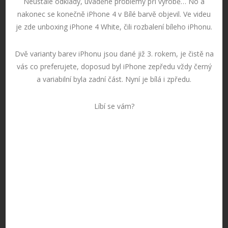
Neustálé odklady, uváděné problémy při výrobě… No a
nakonec se konečně iPhone 4 v Bílé barvě objevil. Ve videu
je zde unboxing iPhone 4 White, čili rozbalení bíleho iPhonu.
Dvě varianty barev iPhonu jsou dané již 3. rokem, je čistě na
vás co preferujete, doposud byl iPhone zepředu vždy černý
a variabilní byla zadní část. Nyní je bílá i zpředu.
Líbí se vám?