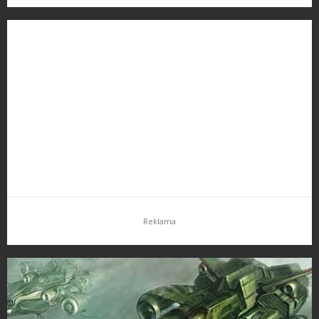
Snowboard Hero
Nedávno jsem vám psal o brzkém vydání hry Snowboard Hero.
Byl jsem celkem skeptický, jelikož video vypadalo tak nějak
všelijak. Po týdnu hraní má skepse přešla. Hra vůbec není tak…
Reklama