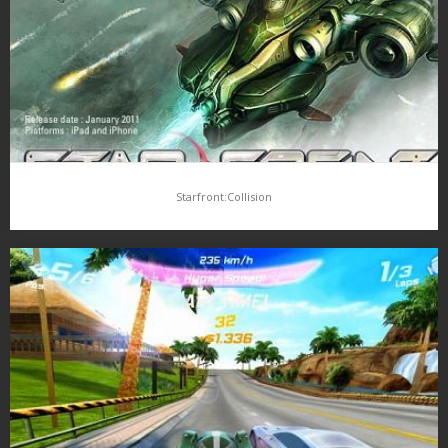
Starfront:Collision
Starfront:Collision
Gameloft vyrukoval s informací o chystané hře StarFront:
Collision, dané téma je překvapilo – real time strategie zasazená
do futuristického scif. Ve hře se dostanete naplanetu Sinistral,
která je ložiskem…