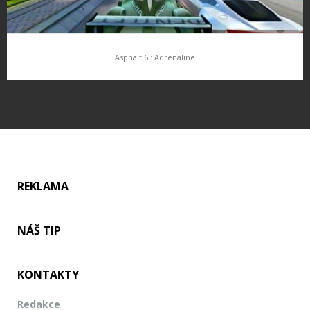
Asphalt 6 : Adrenaline
Asphalt 6 : Adrenaline
Gameloft ohlásil vydání pokrčování úspěšné série Asphalt s
číslovkou 6 a podtitulem Adrenaline. Hra nám přinese 42
licencovaných vozidel a vyjde v prosinci ASPHALT 6: ADRENALINE
– CAR/BIKE LIST –…
REKLAMA
NÁŠ TIP
KONTAKTY
Redakce