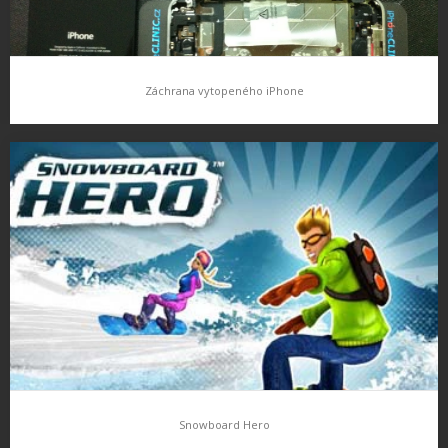
Záchrana vytopeného iPhone
Záchrana vytopeného iPhone
iPhone je prostě mobilní telefon a jako všechny ostatní, je nutné
o něj pečovat. Bohužel jsou i takové případy kdy se prostě nedaří
a stane se nehoda kdy telefon polijete (jak…
Snowboard Hero