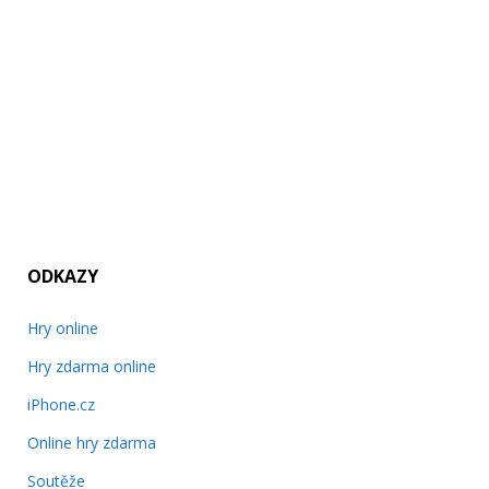
ODKAZY
Hry online
Hry zdarma online
iPhone.cz
Online hry zdarma
Soutěže