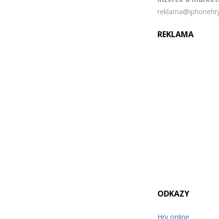
reklama@iphonehry
REKLAMA
ODKAZY
Hry online