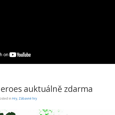
eroes auktuálně zdarma
osted in
Hry
,
Zábavné hry