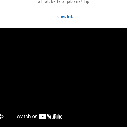
a hrát, berte to jako náš Tip
iTunes link