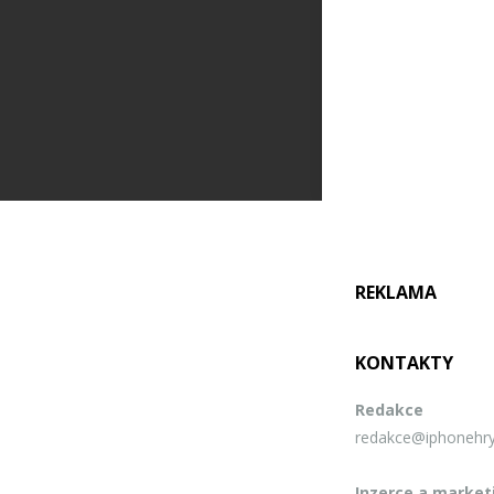
REKLAMA
KONTAKTY
Redakce
redakce@iphonehry
Inzerce a market