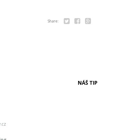
Share:
Twitter
Facebook
Google+
NÁŠ TIP
.cz
ing