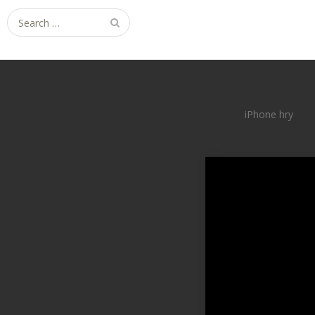
Search
for:
iPhone hry