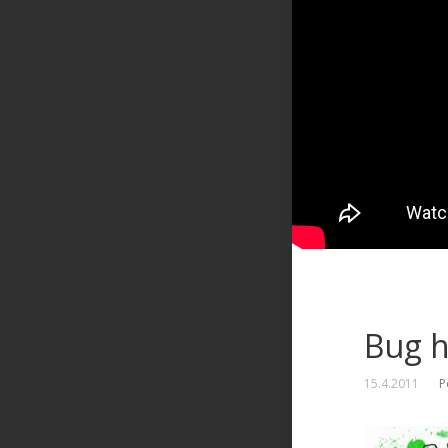
Bug h
15.4.2011
P