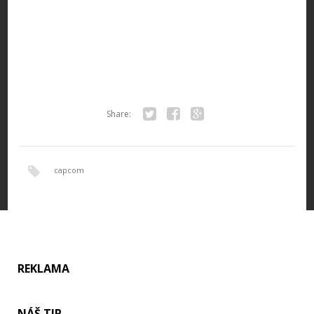
Share:
Twitter
Facebook
Google+
capcom
REKLAMA
NÁŠ TIP