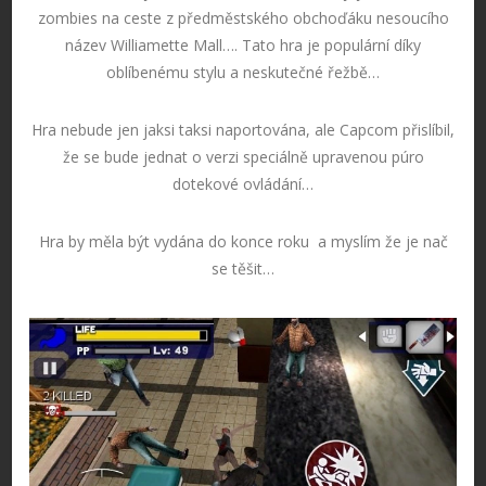
zombies na ceste z předměstského obchoďáku nesoucího
název Williamette Mall…. Tato hra je populární díky
oblíbenému stylu a neskutečné řežbě…
Hra nebude jen jaksi taksi naportována, ale Capcom přislíbil,
že se bude jednat o verzi speciálně upravenou púro
dotekové ovládání…
Hra by měla být vydána do konce roku a myslím že je nač
se těšit…