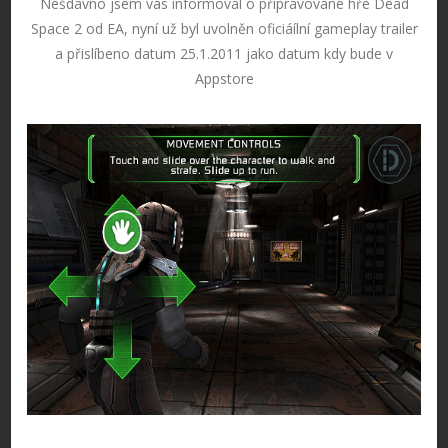
Nešdávno jsem vás informoval o připravované hře Dead
Space 2 od EA, nyní už byl uvolněn oficiáílní gameplay trailer
a přislíbeno datum 25.1.2011 jako datum kdy bude v
Appstore