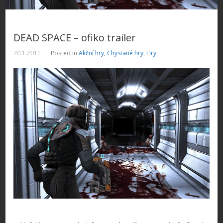
DEAD SPACE – ofiko trailer
20.1.2011
Posted in
Akční hry
,
Chystané hry
,
Hry