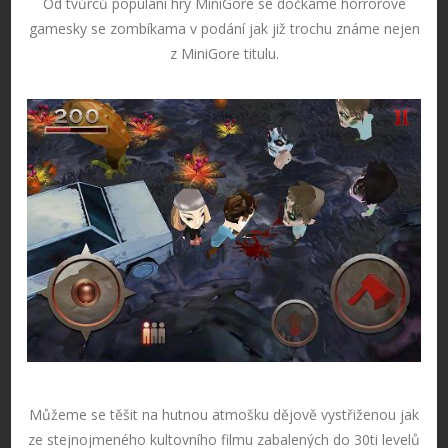
Od tvůrců populání hry MiniGore se dočkáme horrorové
gamesky se zombíkama v podání jak již trochu známe nejen
z MiniGore titulu.
Můžeme se těšit na hutnou atmošku dějově vystřiženou jak
ze stejnojmeného kultovního filmu zabalených do 30ti levelů