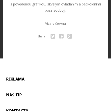
s povedenou grafikou, skvělým ovládáním a peckoidními
boss souboji.
Více v červnu
Share:
Twitter
Facebook
Google+
REKLAMA
NÁŠ TIP
KONTAKTY