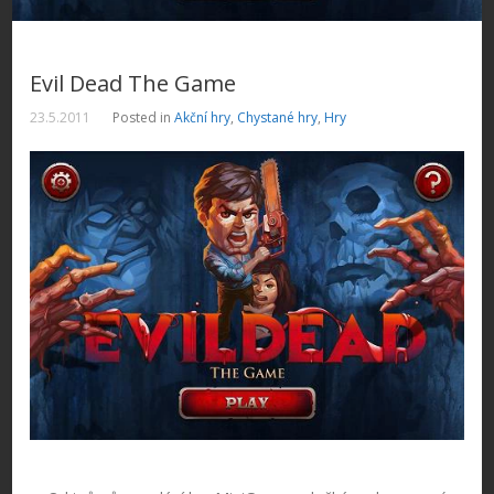
Evil Dead The Game
23.5.2011
Posted in
Akční hry
,
Chystané hry
,
Hry