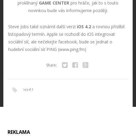
proklínaný
GAME CENTER
pro hráče, jak to s touto
novinkou bude vás informujeme později.
Steve Jobs také oznámil další verzi
iOS 4.2
a rovnou přislíbil
listopadový termín. Apple se rozhodl do iOS integrovat
sociální síť, ale nečekejte facebook, bude se jednat o
hudební sociální síť PING (www.ping.fm)
Share:
Twitter
Facebook
Google+
ios 4.1
REKLAMA