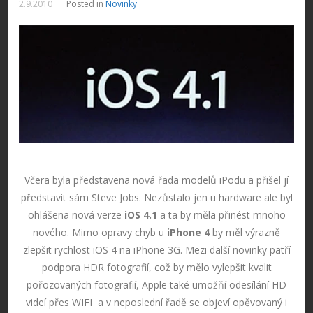
2.9.2010
Posted in
Novinky
Včera byla představena nová řada modelů iPodu a přišel jí
představit sám Steve Jobs. Nezůstalo jen u hardware ale byl
ohlášena nová verze
iOS 4.1
a ta by měla přinést mnoho
nového. Mimo opravy chyb u
iPhone 4
by měl výrazně
zlepšit rychlost iOS 4 na iPhone 3G. Mezi další novinky patří
podpora HDR fotografií, což by mělo vylepšit kvalit
pořozovaných fotografií, Apple také umožňí odesílání HD
videí přes WIFI a v neposlední řadě se objeví opěvovaný i