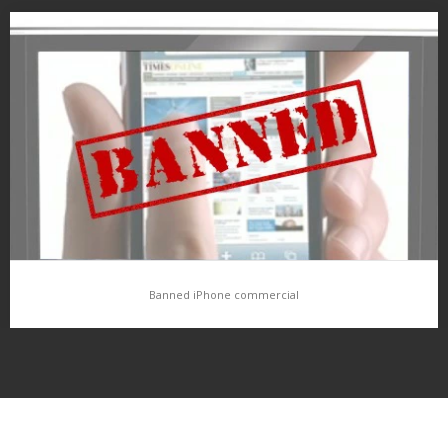
Reklamy na nové iPody
O novinkách u iPodů vás budeme podrobněji informovat, nyní
jen taková malá ochutnávka v podobě reklam od Apple…
Banned iPhone commercial
Banned iPhone commercial
Něco pro odlehčení, staší,méně známá „reklama“…