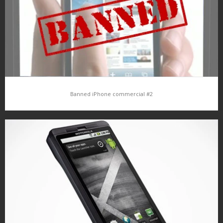
Banned iPhone commercial #2
Banned iPhone commercial #2
Již dlouho jsem nedal nějakou tu vtipnou(více či méně) reklamu na
iPhone, jelikož j tím Apple proslulý, byla by škoda čas od času
něco nepostnout…že… najdou se i vtipné parodie…no…