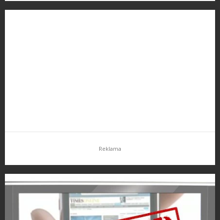
Upload Me video
Celkem pěkné video, byla by škoda se nepodělit……
Reklama