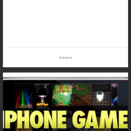
stratosféry) a celé to natáčeli HD kamerou v iPhone 4.…
Reklama