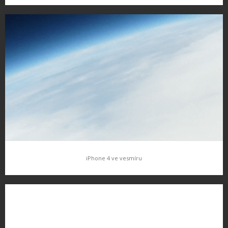
Infinity Blade v reklamě na iPad
Hra Infinity Blade se objevila v zatím poslední reklamě na iPad..…
iPhone 4 ve vesmíru
iPhone 4 ve vesmíru
V srpnu se odehrál velice zajímavý pokud jednoho tatínka se
svým synem, vyslali iphone 4 do vesmíru (přesněji do vyšší