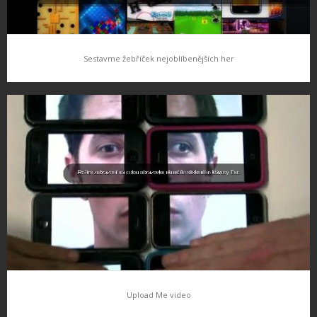
Sestavme žebříček nejoblíbenějších her
Sestavme žebříček nejoblíbenějších her
Rád bych podnikl takový menší průzkum, je mnoho her, mnoho
kategorií her a každý má rád to či ono. Rád bych sem pokusil o
sestavení několika žebříčků her,, dle vás…
Upload Me video