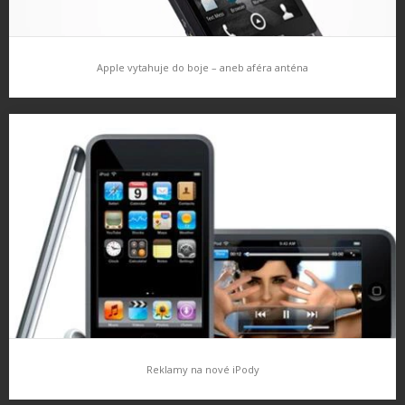
Apple vytahuje do boje – aneb aféra anténa
Apple vytahuje do boje – aneb aféra anténa
Problém s anténou a aféra okolo je promílána médii téměř
denně, již to stálo místo nejednoho zaměstance Apple. Ale
problém s anténou není jen problém Applu, to je jasné, dříve…
Reklamy na nové iPody