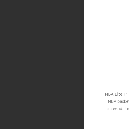
NBA Elite 11
NBA basketb
screenů…hr