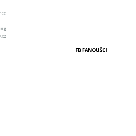
.cz
ing
.cz
FB FANOUŠCI