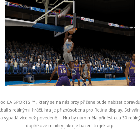
 od EA SPORTS ™ , který se na nás brzy přižene bude nabízet opravdu 
all s reálnými hráči, hra je přizpůsobena pro Retina display. Schvál
a vypadá více než povedeně…. Hra by nám měla přinést cca 30 reáln
doplňkové minihry jako je házení trojek atp.