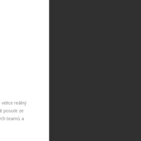
velice reálný
ně posuťe ze
ých teamů a