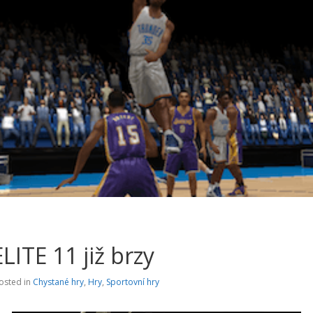
LITE 11 již brzy
osted in
Chystané hry
,
Hry
,
Sportovní hry