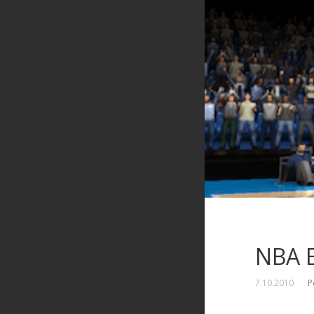
NBA E
7.10.2010
P