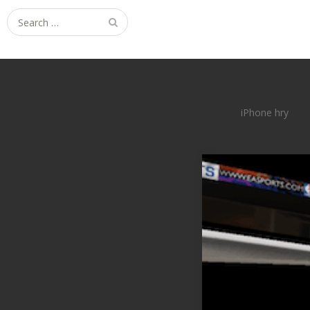
Search
for:
iPhone hry