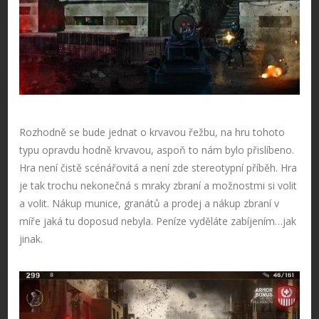
Rozhodně se bude jednat o krvavou řežbu, na hru tohoto
typu opravdu hodně krvavou, aspoň to nám bylo přislíbeno.
Hra není čistě scénářovitá a není zde stereotypní příběh. Hra
je tak trochu nekonečná s mraky zbraní a možnostmi si volit
a volit. Nákup munice, granátů a prodej a nákup zbraní v
míře jaká tu doposud nebyla. Peníze vyděláte zabíjením…jak
jinak.