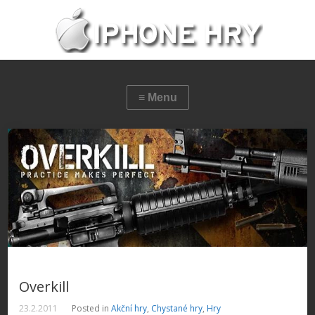
Overkill
23.2.2011
Posted in
Akční hry
,
Chystané hry
,
Hry