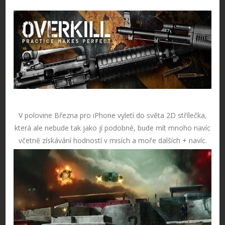
V polovine Března pro iPhone vyletí do světa 2D střílečka,
která ale nebude tak jako jí podobné, bude mít mnoho navíc
včetně získávání hodností v misích a moře dalších + navíc.