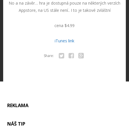
No a na závěr… hra je dostupná pouze na některých verzích
Appstore, na US stále není.. I to je takové zvláštní
cena $4.99
iTunes link
Share:
Twitter
Facebook
Google+
REKLAMA
NÁŠ TIP