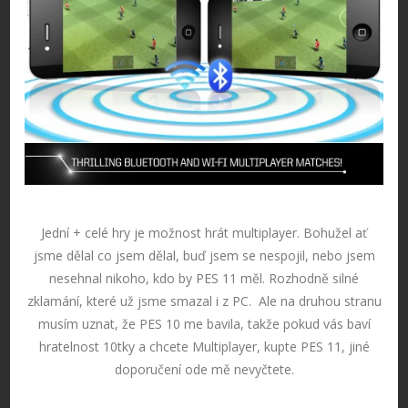
Jední + celé hry je možnost hrát multiplayer. Bohužel ať
jsme dělal co jsem dělal, buď jsem se nespojil, nebo jsem
nesehnal nikoho, kdo by PES 11 měl. Rozhodně silné
zklamání, které už jsme smazal i z PC. Ale na druhou stranu
musím uznat, že PES 10 me bavila, takže pokud vás baví
hratelnost 10tky a chcete Multiplayer, kupte PES 11, jiné
doporučení ode mě nevyčtete.