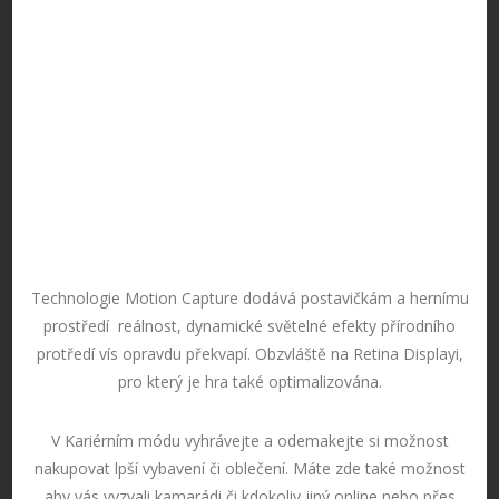
Technologie Motion Capture dodává postavičkám a hernímu
prostředí reálnost, dynamické světelné efekty přírodního
protředí vís opravdu překvapí. Obzvláště na Retina Displayi,
pro který je hra také optimalizována.
V Kariérním módu vyhrávejte a odemakejte si možnost
nakupovat lpší vybavení či oblečení. Máte zde také možnost
aby vás vyzvali kamarádi či kdokoliv jiný online nebo přes