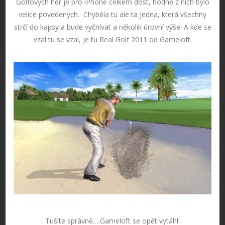
Golfových her je pro iPhone celkem dost, hodně z nich bylo
velice povedených. Chyběla tu ale ta jedna, která všechny
strčí do kapsy a bude vyčnívat a několik úrovní výše. A kde se
vzal tu se vzal, je tu Real Golf 2011 od Gameloft.
Tušíte správně….Gameloft se opět vytáhl!