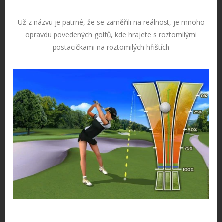
Už z názvu je patrné, že se zaměřili na reálnost, je mnoho
opravdu povedených golfů, kde hrajete s roztomilými
postacičkami na roztomilých hřištích