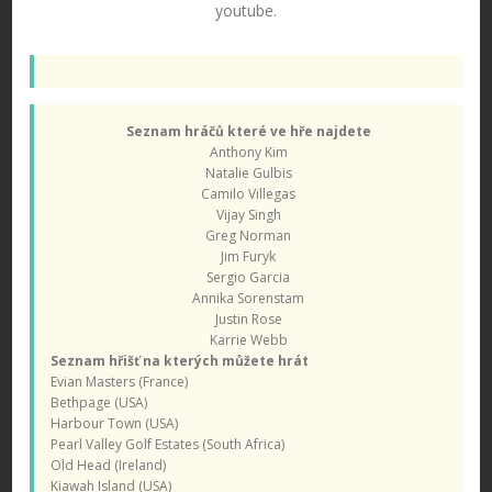
youtube.
Seznam hráčů které ve hře najdete
Anthony Kim
Natalie Gulbis
Camilo Villegas
Vijay Singh
Greg Norman
Jim Furyk
Sergio Garcia
Annika Sorenstam
Justin Rose
Karrie Webb
Seznam hřišť na kterých můžete hrát
Evian Masters (France)
Bethpage (USA)
Harbour Town (USA)
Pearl Valley Golf Estates (South Africa)
Old Head (Ireland)
Kiawah Island (USA)