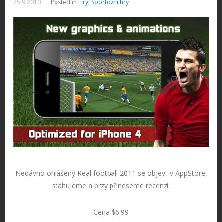
25.9.2010
Posted in
Hry
,
Sportovní hry
Nedávno ohlášený Real football 2011 se objevil v AppStore,
stahujeme a brzy přineseme recenzi.
Cena $6.99