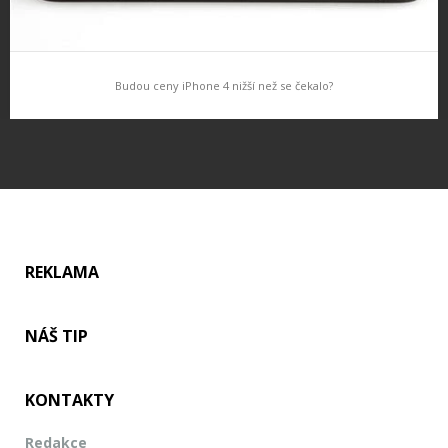
Budou ceny iPhone 4 nižší než se čekalo?
Budou ceny iPhone 4 nižší než se čekalo?
Server Mobil.cz dnes trochu překvapivě uvedl, že ceny iPhone 4
by měli být nižší, než se původně čekalo. Předprodeje ohlasovali
cenu kolem 20 000 za 16GB model, Mobil.cz uvádí že…
REKLAMA
NÁŠ TIP
KONTAKTY
Redakce