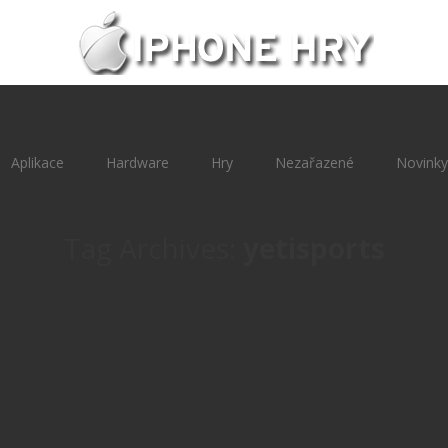
Aplikace
Hardware
Hry
Nezařazené
Novinky
Tag Archives:
yetisports