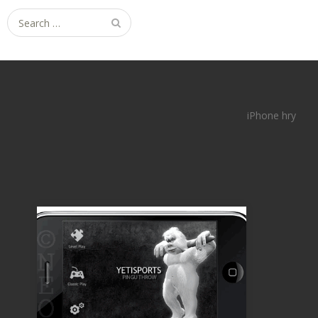
Search
for:
iPhone hry