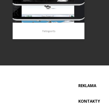
Yetisports
Yetisports
Jistě si pamatujeme když jsme tohle
hrávali na svých mobilech s
podporou javy. Teď tato skvělá hra
přišla i na iPhone.Výrobci se rozhodli
REKLAMA
že využijí vlastností iPhona. Jednou s
takovou…
KONTAKTY