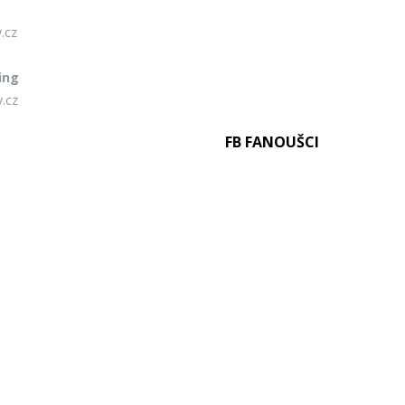
.cz
ing
.cz
FB FANOUŠCI