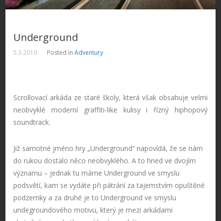
Underground
5.3.2010
Posted in
Adventury
Scrollovací arkáda ze staré školy, která však obsahuje velmi
neobvyklé moderní graffiti-like kulisy i řízný hiphopový
soundtrack.
Již samotné jméno hry „Underground“ napovídá, že se nám
do rukou dostalo něco neobvyklého. A to hned ve dvojím
významu – jednak tu máme Underground ve smyslu
podsvětí, kam se vydáte při pátrání za tajemstvím opuštěné
podzemky a za druhé je to Underground ve smyslu
undegroundového motivu, který je mezi arkádami