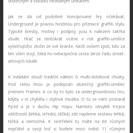
skutečným a vskutku nevídaným unikátem.
Jak se dá od podobně koncipované hry očekávat,
Underground je pravou hostinou pro příznivce graffiti stylu.
Typické kresby, motivy i podpisy jsou k nalezení takřka
všude. Hráč se tentokrát ocitne v roli graffiti-umělce
vyšetřujícího zločin ze své branže. Nežli ovšem zjistí, kdo za
tím vším stojí, čeká ho nebezpečná cesta skrze řadu street-
artových lokalit.
K ovládání slouží tradiční náklon či multi-dotekové chvaty.
Pod celou hrou je podepsán skutečný graffiti-umělec
jménem Frames. A co by to bylo za undergroundovou hru,
kdyby v ní chyběla i stylová muzika. O tu se nám postaral
Pp3d a je v duchu Hip Hopu. Namísto obvyklé trojice
obtížností (lehká, střední, těžká) zde najdeme sestavu lehká,
těžká a nemožná. K sestřelení tu máte na 60 různých
nepřátel a svoji loď si budete moci ověst 11 různými