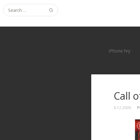
Search
for:
iPhone hry
Call 
6.12.2009
P