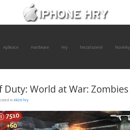
Aplikace
Hardware
Hry
Nezařazené
Novinky
of Duty: World at War: Zombies
osted in
Akční hry