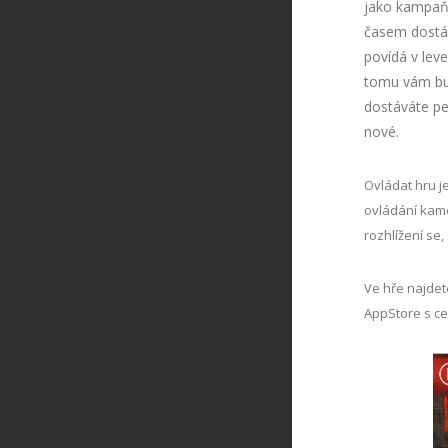
jako kampaň, 
časem dostáv
povídá v leve
tomu vám bu
dostáváte pe
nové.
Ovládat hru je
ovládání kamer
rozhlížení se,
Ve hře najdet
AppStore s c