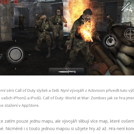
rní sérii Call of Duty slyšeli a četli. Nyní vývojáři z Activision přivedli tuto v
vašich iPhonů a iPodů. Call of Duty: World at War: Zombies jak se hra jme
ke stažení v AppStore.
te zatím pouze jednu mapu, ale vývojáři slibují více map, které ovšem
é. Nicméně i s touto jednou mapou si užijete hry až až. Hra není ko