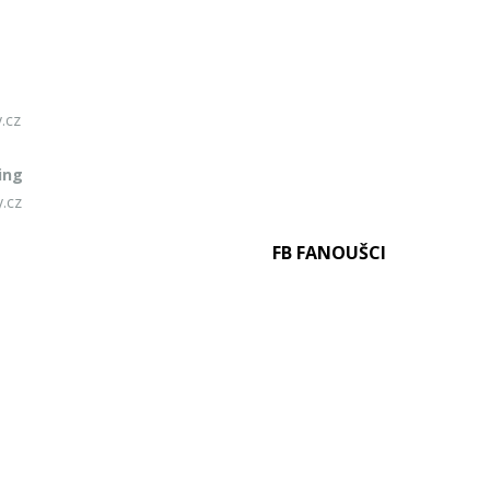
.cz
ing
.cz
FB FANOUŠCI