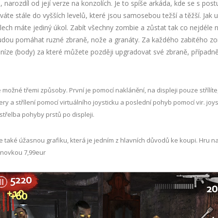
narozdíl od její verze na konzolích. Je to spíše arkáda, kde se s post
áte stále do vyšších levelů, které jsou samosebou težší a těžší. Jak 
lech máte jediný úkol. Zabít všechny zombie a zůstat tak co nejdéle n
dou pomáhat ruzné zbraně, nože a granáty. Za každého zabitého z
níze (body) za které můžete později upgradovat své zbraně, případn
 možné třemi způsoby. První je pomocí naklánění, na displeji pouze střílíte,
y a střílení pomocí virtuálního joysticku a poslední pohyb pomocí vir. joys
 střelba pohyby prstů po displeji.
e také úžasnou grafiku, která je jedním z hlavních důvodů ke koupi. Hru n
enovkou 7,99eur