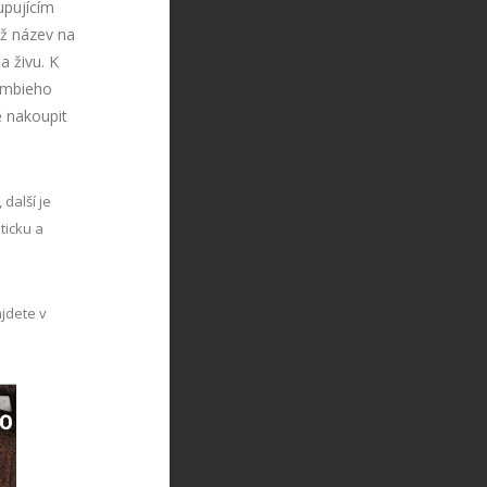
upujícím
už název na
a živu. K
ombieho
ě nakoupit
 další je
ticku a
ajdete v