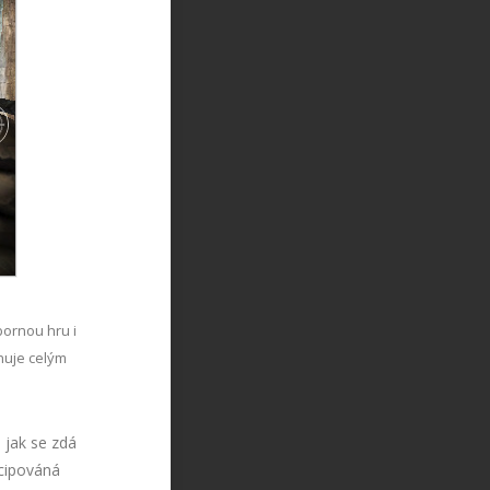
ýbornou hru i
nuje celým
 jak se zdá
ncipováná