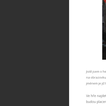
Jistě jsem o he
na obrazovku 
jménem je již 
Ve hře najde
budou placen