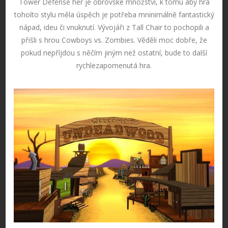
Tower Defense her je obrovské množství, k tomu aby hra
tohoíto stylu měla úspěch je potřeba mninimálně fantastický
nápad, ideu či vnuknutí. Vývojáři z Tall Chair to pochopili a
přišli s hrou Cowboys vs. Zombies. Věděli moc dobře, že
pokud nepříjdou s něčím jiným než ostatní, bude to další
rychlezapomenutá hra.