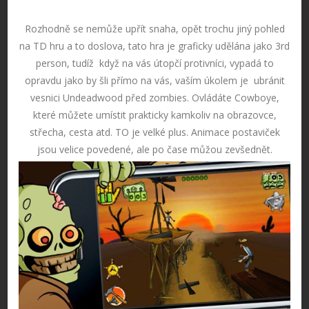
Rozhodně se nemůže upřít snaha, opět trochu jiný pohled
na TD hru a to doslova, tato hra je graficky udělána jako 3rd
person, tudíž když na vás útopčí protivníci, vypadá to
opravdu jako by šli přímo na vás, vaším úkolem je ubránit
vesnici Undeadwood před zombies. Ovládáte Cowboye,
které můžete umístit prakticky kamkoliv na obrazovce,
střecha, cesta atd. TO je velké plus. Animace postaviček
jsou velice povedené, ale po čase můžou zevšednět.