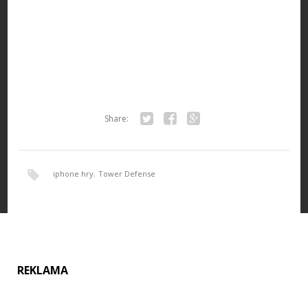
Share:
Twitter
Facebook
Google+
iphone hry
,
Tower Defense
REKLAMA