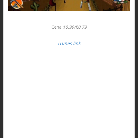
Cena
$0.99/
€
0,79
iTunes link