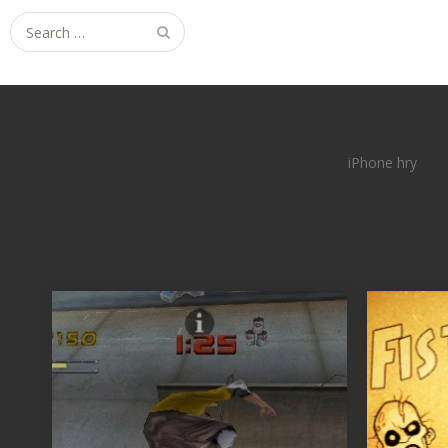
Search
for:
iPhone hry