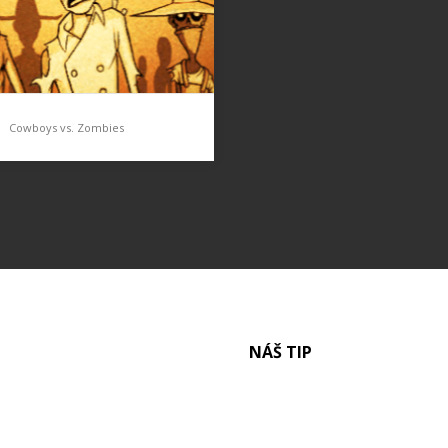
Cowboys vs. Zombies
ys vs. Zombies
Defense her je obrovské
í, k tomu aby hra tohoíto
ěla úspěch je potřeba
lně fantastický nápad, ideu
NÁŠ TIP
utí. Vývojáři z Tall Chair to
li a přišli…