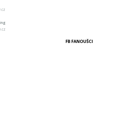
.cz
ing
.cz
FB FANOUŠCI