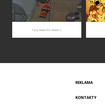
Tony Hawk Pro Skater 2
Tony Hawk Pro Skater 2
Cowbo
Tony Hawk Pro Skater 2, hra která je
Tower 
dnes kultem mezi skateboardovými
množstv
hrami a doposud nebyla překonána.
stylu m
Ať už se jednalo o verzi pro PC,
mninimá
REKLAMA
PlaySation a další platformy. Kam…
či vnukn
pochopi
KONTAKTY