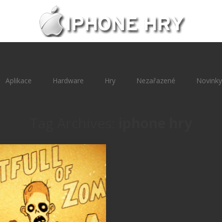
Aplikace
Hardware
Hry
Nezařazené
Novinky
Tag Archives:
iphone hry