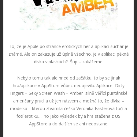
To, že je Apple po stránce erotických her a aplikací suchar je
známé. Ale on zakazuje už úplně všechno. Je v aplikaci pěkná
dívka v plavkách? Šup – zakážeme.
Nebylo tomu tak ale hned od začátku, to by se jinak
hra/aplikace v AppStore vůbec neobjevila. Aplikace Dirty
Fingers – Sexy Screen Wash – Amber silně věřící puritánské
američany prudila už jen názvem a možná to, že dívka –
modelka – kterou ztvárnila češka Veronika Fasterová točí a
fotí erotiku…. no jako výsledek byla hra stažena z US
AppStore a do dalších se ani nedostane.