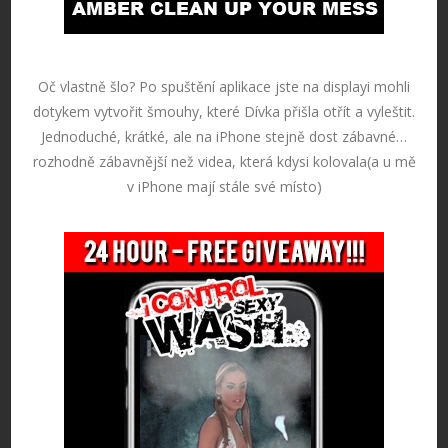
Oč vlastně šlo? Po spuštění aplikace jste na displayi mohli
dotykem vytvořit šmouhy, které Dívka přišla otřít a vyleštit.
Jednoduché, krátké, ale na iPhone stejně dost zábavné…
rozhodně zábavnější než videa, která kdysi kolovala(a u mě
v iPhone mají stále své místo)