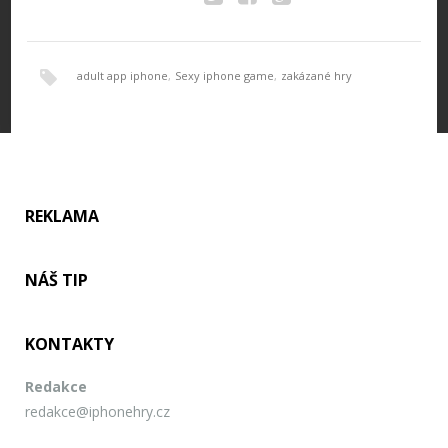
Twitter
Facebook
Google+
adult app iphone
,
Sexy iphone game
,
zakázané hry
REKLAMA
NÁŠ TIP
KONTAKTY
Redakce
redakce@iphonehry.cz