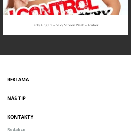
Dirty Fingers – Sexy Screen Wash – Amber
Dirty Fingers – Sexy Screen Wash – Amber
To, že je Apple po stránce erotických her a aplikací suchar je
známé. Ale on zakazuje už úplně všechno. Je v aplikaci pěkná
dívka v plavkách? Šup – zakážeme. Nebylo…
REKLAMA
NÁŠ TIP
KONTAKTY
Redakce