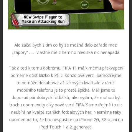
Ale začal bych s tím co by se možná dalo zařadit mezi
„zápory“ ….. vlastně mě z herního hlediska nic nenapadá.
Tak a teď k tomu dobrému. FIFA 11 má k mému překvapení
poměrně dost blízko k PC či konzolové verzi. Samozřejmě
to nemůže dosahovat až takových kvalit ale v rámci
mobilního telefonu je to prostě špička. Měli jsme tu
doposud pár dobrých fotbálků, ale myslím, že mohou byt
trochu opomenuty diky nové verzi FIFA.´Samozřejmě to nic
neubírá na kvalitě starších fotbalových her. Nesmíme taky
opomenout to, že hru nespustíte na iPhone 2G, 3G a ani na
iPod Touch 1 a 2. generace.