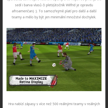
sedí i barva vlasů či pleti(útočník Wilfrid je opravdu
afroameričan) :). To samozřejmě platí pro další a další
teamy a mělo by být jen minimální množství dochylek.
Hra nabízí zápasy s více než 500 reálnými teamy v reálných