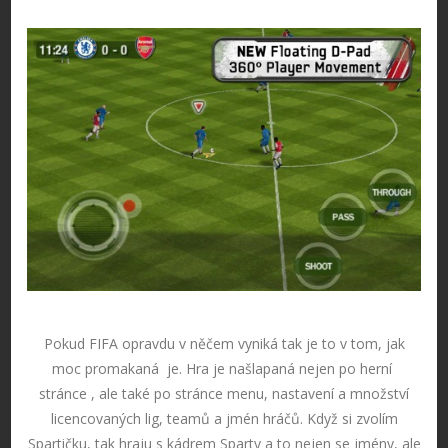
Pokud FIFA opravdu v něčem vyniká tak je to v tom, jak
moc promakaná je. Hra je našlapaná nejen po herní
stránce , ale také po stránce menu, nastavení a množství
licencovaných lig, teamů a jmén hráčů. Když si zvolím
Spartičku, tak hraju s kádrem Sparty a to nejen se jmény, ale