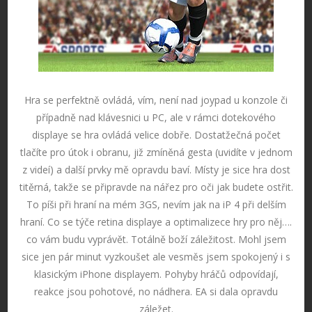
Hra se perfektně ovládá, vím, není nad joypad u konzole či
případně nad klávesnici u PC, ale v rámci dotekového
displaye se hra ovládá velice dobře. Dostatžečná počet
tlačíte pro útok i obranu, již zmíněná gesta (uvidíte v jednom
z videí) a další prvky mě opravdu baví. Místy je sice hra dost
titěrná, takže se připravde na nářez pro oči jak budete ostřit.
To píši při hraní na mém 3GS, nevím jak na iP 4 při delším
hraní. Co se týče retina displaye a optimalizece hry pro něj….
co vám budu vyprávět. Totálně boží záležitost. Mohl jsem
sice jen pár minut vyzkoušet ale vesměs jsem spokojený i s
klasickým iPhone displayem. Pohyby hráčů odpovídají,
reakce jsou pohotové, no nádhera. EA si dala opravdu
záležet.