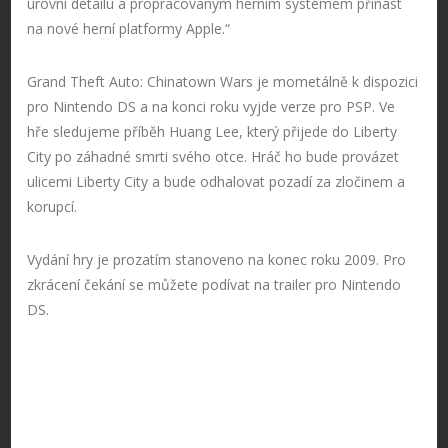
úrovní detailu a propracovaným herním systémem přinást
na nové herní platformy Apple.“
Grand Theft Auto: Chinatown Wars je mometálně k dispozici
pro Nintendo DS a na konci roku vyjde verze pro PSP. Ve
hře sledujeme příběh Huang Lee, který přijede do Liberty
City po záhadné smrti svého otce. Hráč ho bude provázet
ulicemi Liberty City a bude odhalovat pozadí za zločinem a
korupcí.
Vydání hry je prozatím stanoveno na konec roku 2009. Pro
zkrácení čekání se můžete podívat na trailer pro Nintendo
DS.