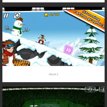
Touchgrind BMX
Pamatujete na Touchgrind? Velice neobvyklý koncept
skateboardové hry, který byl celkem trhák. Stejní tvůrci se teď
vrhli na BMX hru v podobném duchu a musím říci že to vypadá
zajímavě……
iStunt 2
iStunt 2
Máme zde další poměrně vydařený pokus o snowboardovou hru.
Tak trochu bohužel jen ve 2D ale zas – ve 2D se dají dělat