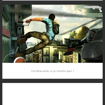
Fight Night Champion
Tak jsem z hor zpět a pojdme se podívat co se na nás chystá
nového. EA se rozhodla vytvořit iPhone verzi populárních her na
PC/konzole a tentokrát jako první přichízí…
Out Now aneb co je nového part 1
Out Now aneb co je nového part 1
Tento týden je bohatý na hry tak si udělejme přehled toho
nejzajímavějšího co vyšlo Shadow Guardian ($6.99) je nová
Tombriderovka od gameloftu Itunes link Real Racing 2 ($9,99) je