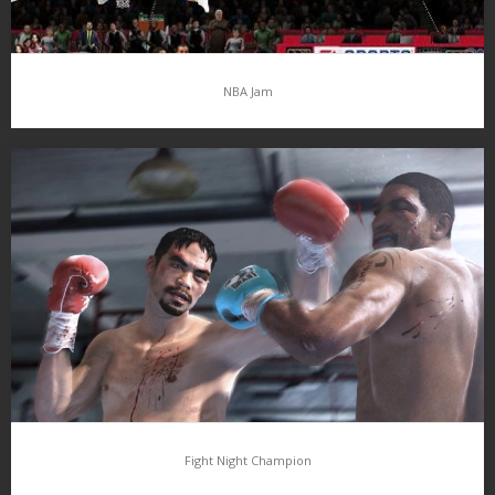
NBA Jam
NBA Jam
Mezi další ohlášené novinky od EA patří NBA Jam. Zde jsem plný
očekávání, o hře nejsou dostupné úplně přesné informace ale
zatím je známo, že bude dostupných 30 teamů +…
Fight Night Champion