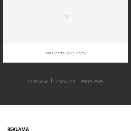
Yoo ! Sports – první dojmy
Yoo ! Sports – první dojmy
Triniti Interactive vzdala nový titul, který mě velice překvapil. Při
Starší články
Strana 2 z 5
Novější články
prvním spuštění jako bych si doma zapnul Wii. Hra se ale
nepodobá jen po grafické podobě, přináší nám i dost…
REKLAMA