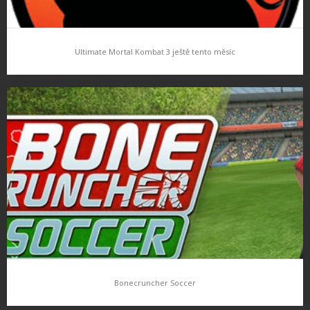
Ultimate Mortal Kombat 3 ještě tento měsíc
Ultimate Mortal Kombat 3 ještě tento měsíc
Když se řekne Mortal Combat, určitě se každému vybaví
legendární mlátička, pro iPhone nyní EA připravuje aktuální díl…
který jak je slibováno, mile překvapí ……
Bonecruncher Soccer