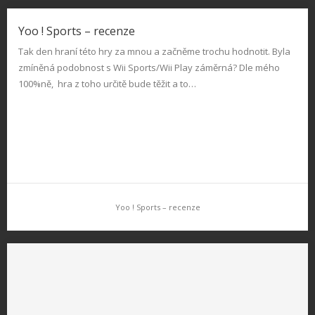
Bonecruncher Soccer
Yoo ! Sports – recenze
Bonecruncher Soccer přináší do světa fotbalových her konečně
Tak den hraní této hry za mnou a začněme trochu hodnotit. Byla
něco nového. Není to sice plnohodnotný fotbal, ale v tom čem je
zmíněná podobnost s Wii Sports/Wii Play záměrná? Dle mého
jiný je jedinečný. 3D útočné akce kdy běžíte na bránu,…
100%ně, hra z toho určitě bude těžit a to…
Yoo ! Sports – recenze