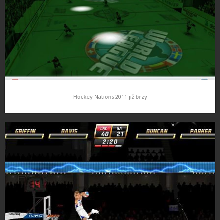
povedené gamesky. Tato to jen potvrzuje. Co…
Hockey Nations 2011 již brzy
Hockey Nations 2011 již brzy
Již tento měsíc se můžeme těšit na další hokejovou gamesku s
názvem Hockey Nations 2011 . k hraní bude dostupných 18
mezinárodních temů a celosvětové teamy z národních lig. BUde…