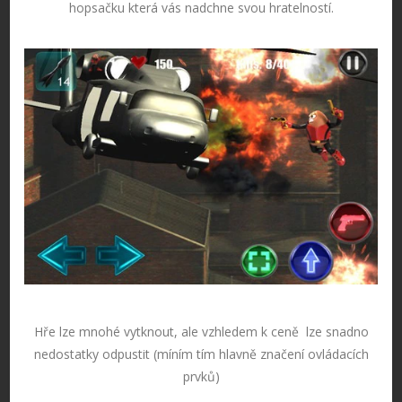
hopsačku která vás nadchne svou hratelností.
Hře lze mnohé vytknout, ale vzhledem k ceně lze snadno
nedostatky odpustit (míním tím hlavně značení ovládacích
prvků)