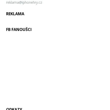
reklama@iphonehry.cz
REKLAMA
FB FANOUŠCI
ODKAZY