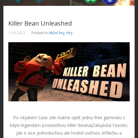
Killer Bean Unleashed
13.8.2012
Posted in
Akční hry
,
Hry
Po nějakém čase zde máme opět jednu free gamesku s
kdysi legendárn postavičkou Killer Beana(Zabijácká Fazole).
Jde o sice jednoduchou ale hodně svižnou střílečku a