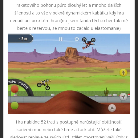
raketového pohonu púro dlouhý let a mnoho dalších
šíleností a to vše v pekně dynamickém kabátku kdy hra
nenudí ani po x tém hraní(no jsem fanda těchto her tak mě
berte s rezervou, se mnou to začalo u elastomanie)
Hra nabídne 52 tratí s postupně narůstající obtížností,
kariérní mod nebo také time attack atd. Můžete také
sledovat replaye ze svých jízd, zdílet ghostování vaší jízdy s