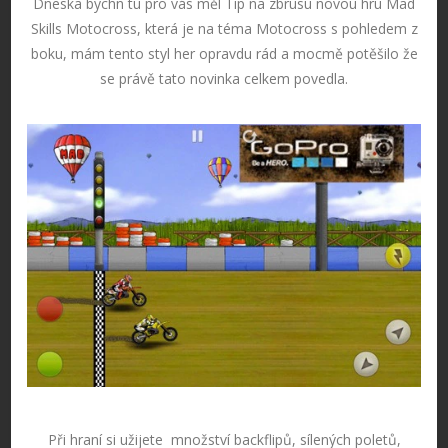
Dneska bychn tu pro vás měl Tip na zbrusu novou hru Mad
Skills Motocross, která je na téma Motocross s pohledem z
boku, mám tento styl her opravdu rád a mocmě potěšilo že
se právě tato novinka celkem povedla.
Při hraní si užijete množství backflipů, sílených poletů,