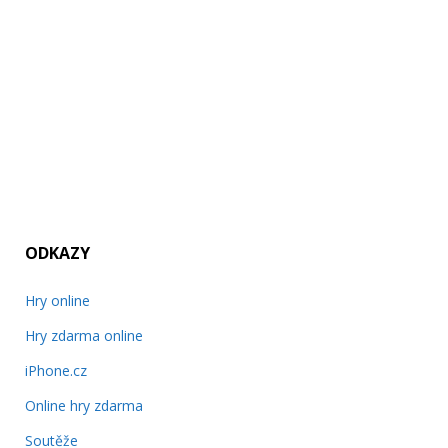
ODKAZY
Hry online
Hry zdarma online
iPhone.cz
Online hry zdarma
Soutěže