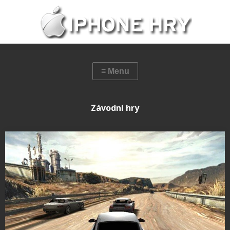
Závodní hry