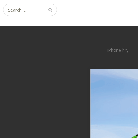
Search
for:
iPhone hry