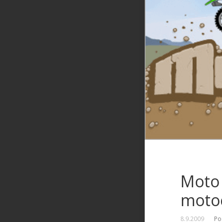
Moto 
moto
8.9.2009
Po