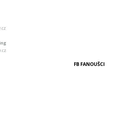
.cz
ing
.cz
FB FANOUŠCI