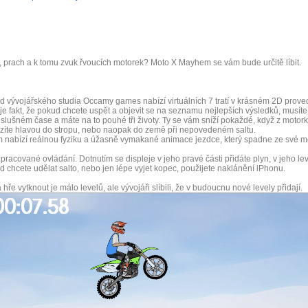
, prach a k tomu zvuk řvoucích motorek? Moto X Mayhem se vám bude určitě líbit.
d vývojářského studia Occamy games nabízí virtuálních 7 tratí v krásném 2D proved
 je fakt, že pokud chcete uspět a objevit se na seznamu nejlepších výsledků, musíte
 slušném čase a máte na to pouhé tři životy. Ty se vám sníží pokaždé, když z motor
zíte hlavou do stropu, nebo naopak do země při nepovedeném saltu.
nabízí reálnou fyziku a úžasně vymakané animace jezdce, který spadne ze své mo
pracované ovládání. Dotnutím se displeje v jeho pravé části přidáte plyn, v jeho lev
d chcete udělat salto, nebo jen lépe vyjet kopec, použijete naklánění iPhonu.
hře vytknout je málo levelů, ale vývojáři slíbili, že v budoucnu nové levely přidají.