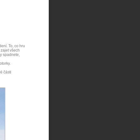
ení. To, co hru
 zajet všech
ky spadnete,
torky.
é části