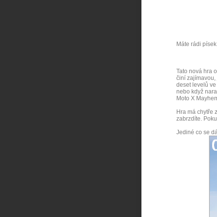
Máte rádi písek
Tato nová hra o
činí zajímavou,
deset levelů ve
nebo když nara
Moto X Mayhem 
Hra má chytře z
zabrzdíte. Poku
Jediné co se dá 