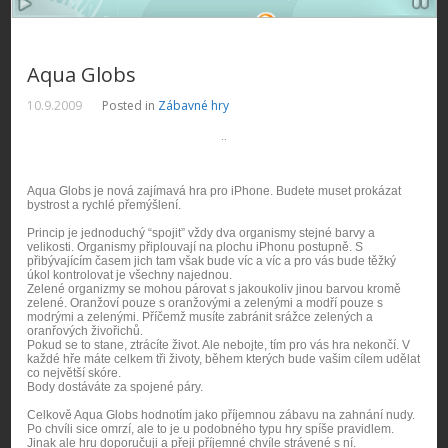
Aqua Globs
10.9.2009
Posted in
Zábavné hry
¨
Aqua Globs je nová zajímavá hra pro iPhone. Budete muset prokázat
bystrost a rychlé přemýšlení.
Princip je jednoduchý “spojit” vždy dva organismy stejné barvy a
velikosti. Organismy připlouvají na plochu iPhonu postupně. S
přibývajícím časem jich tam však bude víc a víc a pro vás bude těžký
úkol kontrolovat je všechny najednou.
Zelené organizmy se mohou párovat s jakoukoliv jinou barvou kromě
zelené. Oranžoví pouze s oranžovými a zelenými a modří pouze s
modrými a zelenými. Příčemž musíte zabránit srážce zelených a
oranřových živořichů.
Pokud se to stane, ztrácíte život. Ale nebojte, tím pro vás hra nekončí. V
každé hře máte celkem tři životy, během kterých bude vašim cílem udělat
co největší skóre.
Body dostáváte za spojené páry.
Celkově Aqua Globs hodnotím jako příjemnou zábavu na zahnání nudy.
Po chvíli sice omrzí, ale to je u podobného typu hry spíše pravidlem.
Jinak ale hru doporučuji a přeji příjemné chvíle strávené s ní.