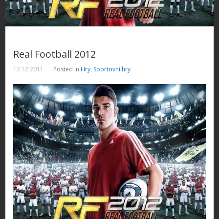
Real Football 2012
12.12.2011
Posted in
Hry
,
Sportovní hry