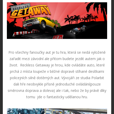
Pro všechny fanoučky aut je tu hra, která se nedá vyloženě
zařadit mezi závodní ale přitom budete jezdit autem jak o
život. Reckless Getaway je hrou, kde ovládáte auto, které
prchá z místa loupeže v běžné dopravě stíhané desítkami
policejních silně dotěrných aut. Vývojáři ze studia Polarbit
dali hře neobvykle přísně jednoduché ovládání(pouze
směrovna doprava a doleva) ale i tak, nebo že by právě díky
tomu jde o fantasticky udělanou hru.