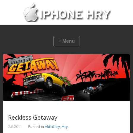
Reckless Getaway
2.8.2011
Posted in
Akční hry
,
Hry