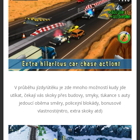
V průběhu jízdy/útěku je zde mnoho možností kudy jde
utíkat, čekají vás skoky přes budovy, smyky, ťukance s auty
jedoucí oběma směry, policejní blokády, bonusové
vlastnosti(nitro, extra skoky atd)