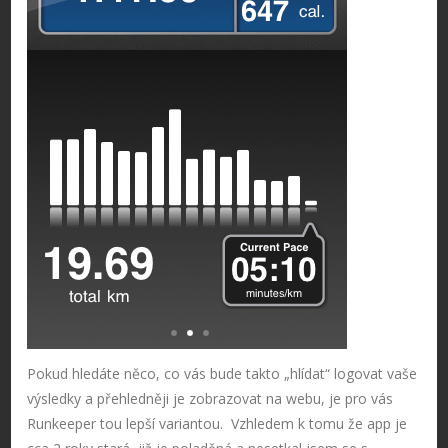
Pokud hledáte něco, co vás bude takto „hlídat“ logovat vaše
výsledky a přehledněji je zobrazovat na webu, je pro vás
Runkeeper tou lepší variantou. Vzhledem k tomu že app je