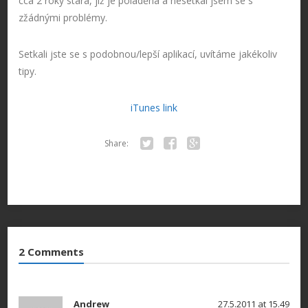
cca 2 roky stará, již je poladěná a nesetkal jsem se s
zžádnými problémy.
Setkali jste se s podobnou/lepší aplikací, uvítáme jakékoliv
tipy.
iTunes link
Share:
Twitter
Facebook
Google+
2 Comments
Andrew
27.5.2011 at 15.49