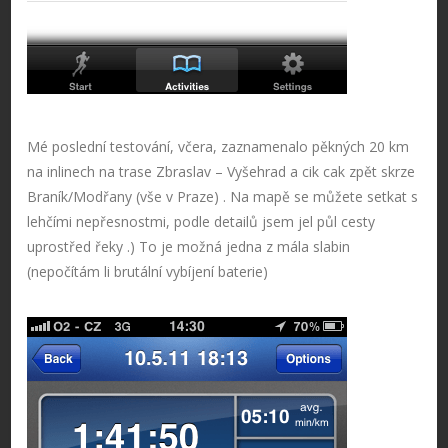
Mé poslední testování, včera, zaznamenalo pěkných 20 km
na inlinech na trase Zbraslav – Vyšehrad a cik cak zpět skrze
Braník/Modřany (vše v Praze) . Na mapě se můžete setkat s
lehčími nepřesnostmi, podle detailů jsem jel půl cesty
uprostřed řeky .) To je možná jedna z mála slabin
(nepočítám li brutální vybíjení baterie)