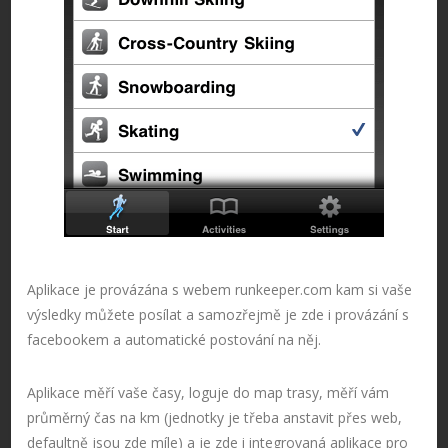
Aplikace je provázána s webem runkeeper.com kam si vaše
výsledky můžete posílat a samozřejmě je zde i provázání s
facebookem a automatické postování na něj.
Aplikace měří vaše časy, loguje do map trasy, měří vám
průměrný čas na km (jednotky je třeba anstavit přes web,
defaultně jsou zde míle) a je zde i integrovaná aplikace pro