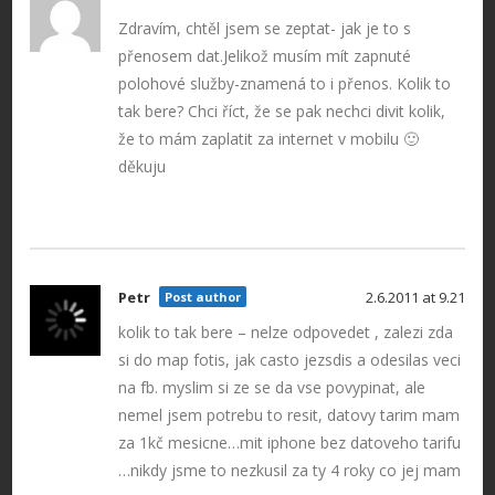
Zdravím, chtěl jsem se zeptat- jak je to s
přenosem dat.Jelikož musím mít zapnuté
polohové služby-znamená to i přenos. Kolik to
tak bere? Chci říct, že se pak nechci divit kolik,
že to mám zaplatit za internet v mobilu 🙂
děkuju
Petr
2.6.2011 at 9.21
Post author
kolik to tak bere – nelze odpovedet , zalezi zda
si do map fotis, jak casto jezsdis a odesilas veci
na fb. myslim si ze se da vse povypinat, ale
nemel jsem potrebu to resit, datovy tarim mam
za 1kč mesicne…mit iphone bez datoveho tarifu
…nikdy jsme to nezkusil za ty 4 roky co jej mam