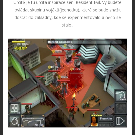
Určitě je tu určitá inspirace sérií Resident Evil. Vy budete
ovládat skupinu vojáků(jednotku), která se bude snažit
dostat do základny, kde se experimentovalo a něco se
stalo.,