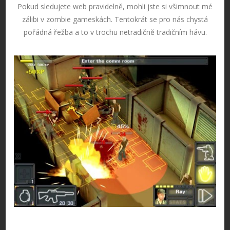
Pokud sledujete web pravidelně, mohli jste si všimnout mé
zálibi v zombie gameskách. Tentokrát se pro nás chystá
pořádná řežba a to v trochu netradičně tradičním hávu.