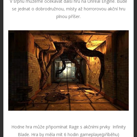
V srpnu muzeme ocekavat další hru na Unreal Engine. Bude
se jednat o dobrodružnou, místy až horrorovou akční hru
plnou příšer.
Hodne hra může připomínat Rage s akčními prvky Infinity
Blade. Hra by měla mít 6 hodin gameplaye(příběhu)