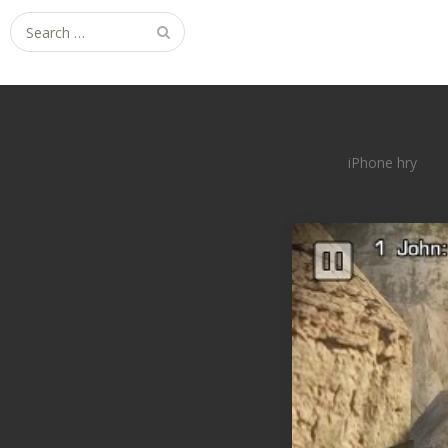
Search
for:
iPhone hry