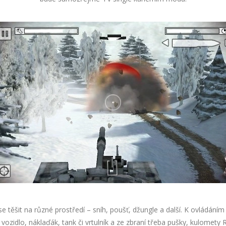
 těšit na různé prostředí – sníh, poušť, džungle a další. K ovládání
vozidlo, náklaďák, tank či vrtulník a ze zbraní třeba pušky, kulomety 