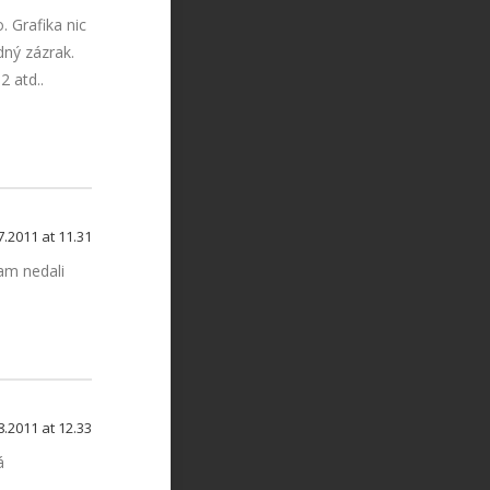
. Grafika nic
dný zázrak.
 atd..
7.2011 at 11.31
tam nedali
8.2011 at 12.33
á