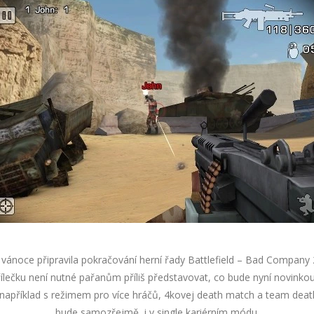
vánoce připravila pokračování herní řady Battlefield – Bad Company 2
ílečku není nutné pařanům příliš představovat, co bude nyní novinkou 
 například s režimem pro více hráčů, 4kovej death match a team dea
bude samozřejmě i v single kariérním módu.