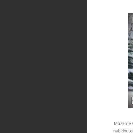
Můžeme se
nabídnuto 