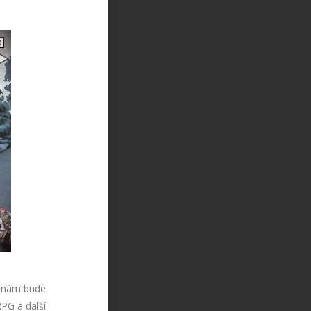
m nám bude
RPG a další