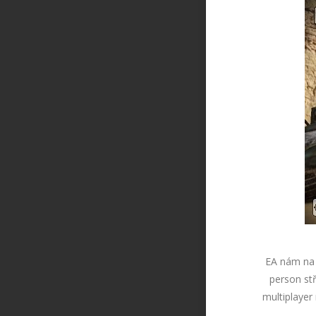
EA nám na 
person stř
multiplayer