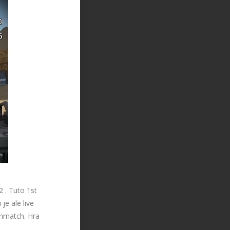
 . Tuto 1st
je ale live
thmatch. Hra