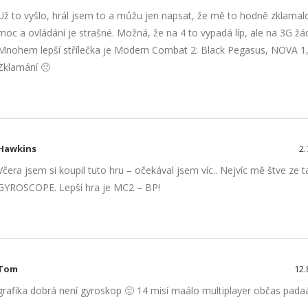
Už to vyšlo, hrál jsem to a můžu jen napsat, že mě to hodně zklamalo
moc a ovládání je strašné. Možná, že na 4 to vypadá líp, ale na 3G žá
Mnohem lepší střílečka je Modern Combat 2: Black Pegasus, NOVA 1,2
Zklamání 🙁
Hawkins
2.
Včera jsem si koupil tuto hru – očekával jsem víc.. Nejvíc mě štve ze 
GYROSCOPE. Lepší hra je MC2 – BP!
Tom
12.
grafika dobrá není gyroskop 🙁 14 misí maálo multiplayer občas pada