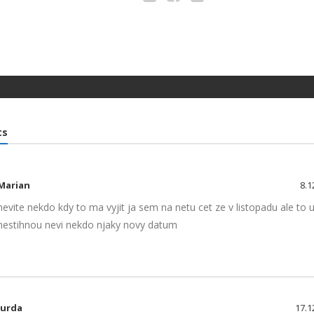
Twitter
Facebook
Google+
ts
Marian
8.1
nevite nekdo kdy to ma vyjit ja sem na netu cet ze v listopadu ale to u
nestihnou nevi nekdo njaky novy datum
Jurda
17.1