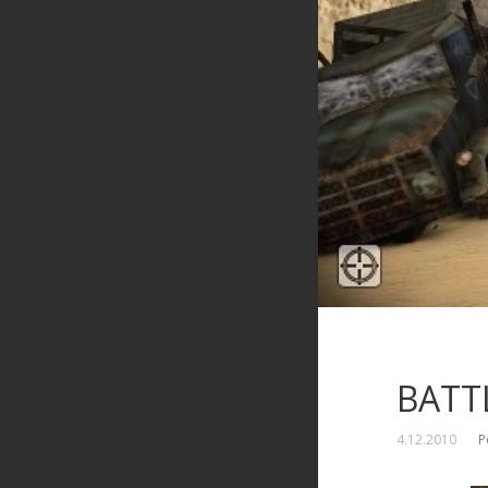
BATT
4.12.2010
P