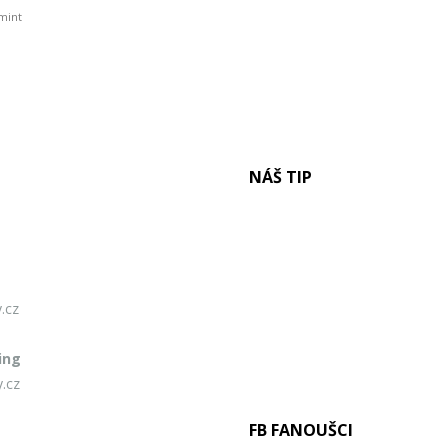
mint
NÁŠ TIP
.cz
ing
.cz
FB FANOUŠCI