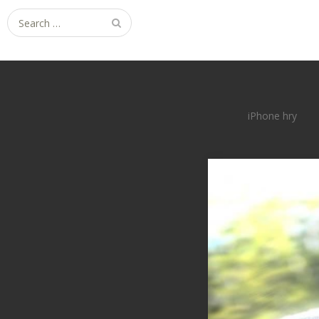
Search
for:
iPhone hry