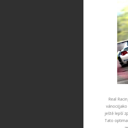
Real Racin
vánoci(jako
ještě lepš
Tato optima
j