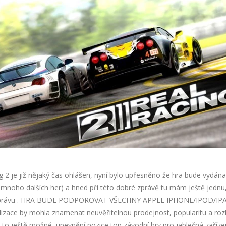
g 2 je již nějaký čas ohlášen, nyní bylo upřesněno že hra bude vydána
 mnoho dalších her) a hned při této dobré zprávě tu mám ještě jedn
í zprávu . HRA BUDE PODPOROVAT VŠECHNY APPLE IPHONE/IPOD/IPA
lizace by mohla znamenat neuvěřitelnou prodejnost, popularitu a ro
e to ještě možné, upevnění pozice top závodní hry pro jablečná zařízen