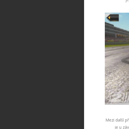
Mezi další p
je u zá