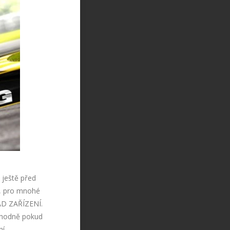
 ještě před
u, pro mnohé
D ZAŘÍZENÍ.
zhodně pokud
í.