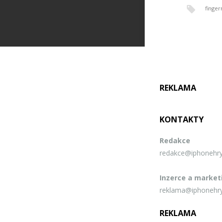
finger
REKLAMA
KONTAKTY
Redakce
redakce@iphonehry
Inzerce a market
reklama@iphonehry
REKLAMA