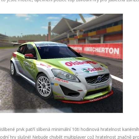
řislíbené prvk patří slíbená minimální 10ti hodinová hratelnost kariérn
vodní hry slušné! Nebude chybět multiplayer což hratelnost značně pro