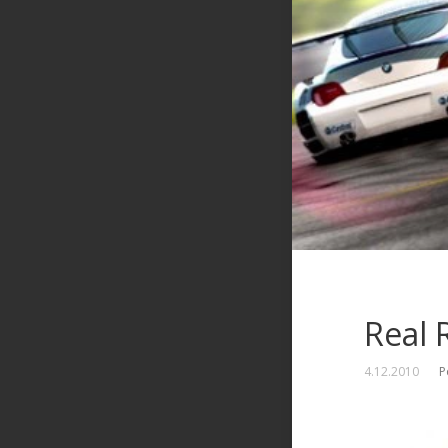
Real 
4.12.2010
P