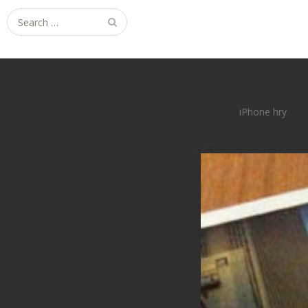
Search
for:
iPhone hry