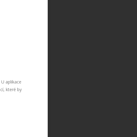
 U aplikace
í, které by