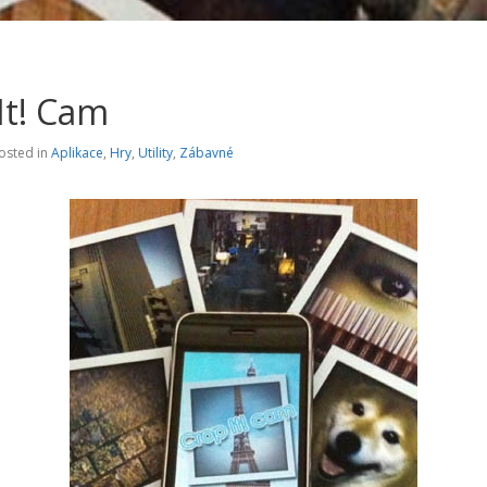
It! Cam
osted in
Aplikace
,
Hry
,
Utility
,
Zábavné