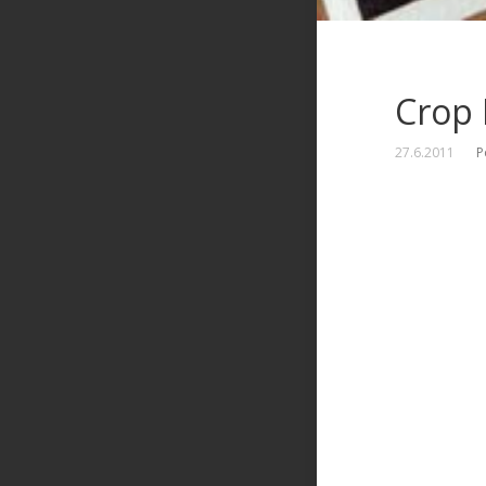
Crop 
27.6.2011
P