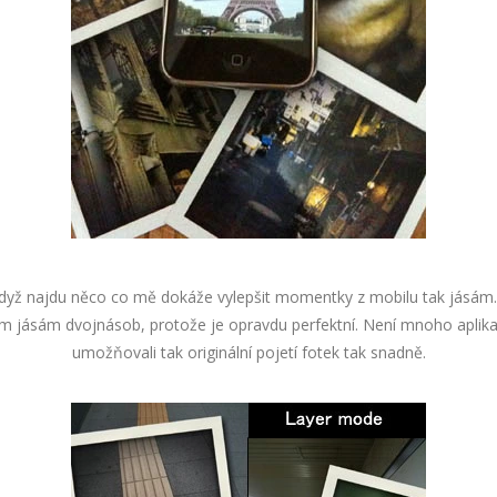
yž najdu něco co mě dokáže vylepšit momentky z mobilu tak jásám.
am jásám dvojnásob, protože je opravdu perfektní. Není mnoho aplikac
umožňovali tak originální pojetí fotek tak snadně.