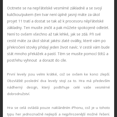
Ocitnete se na nepřátelské vesmírné základně a se svojí
kuličkou/pukem (ten tvar není úplně jasný máte za úkol
projet 11 tratí a dostat se tak až k procesoru něpřátelské
základny. Ten musíte zničit a pak můžete spokojeně odleťet.
Není to ovšem všechno až tak lehké, jak se zdá. Při své
cestě máte za úkol sbírat jakési zlaté oválky, které vám po
překročení stovky přidají jeden život navíc. V cestě vám bude
stát mnoho překážek a pastí. Těm se musíte pomocí štítů a
postřehu vyhnout a dorazit do cíle.
První levely jsou velmi krátké, což se ovšem ke konci zlepší.
Obzvláště poslední dva levely stojí za to. Hra má především
nádherný design, který podtrhuje celé vaše vesmírné
dobrodružství.
Hra se celá ovládá pouze nakláněním iPhonu, což je u tohoto
typu her jednoznačně nejlepší a nejpřirozenější možné řešení.