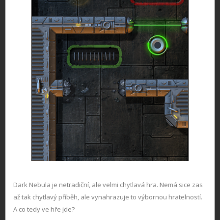
Dark Nebula je netradiční, ale velmi chytlavá hra. Nemá sice zas
až tak chytlavý příběh, ale vynahrazuje to výbornou hratelností.
A co tedy ve hře jde?