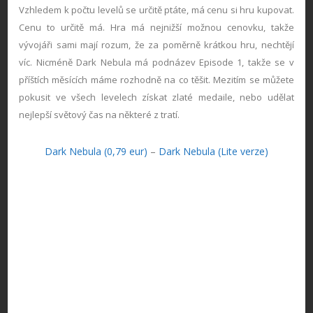
Vzhledem k počtu levelů se určitě ptáte, má cenu si hru kupovat.
Cenu to určitě má. Hra má nejnižší možnou cenovku, takže
vývojáři sami mají rozum, že za poměrně krátkou hru, nechtějí
víc. Nicméně Dark Nebula má podnázev Episode 1, takže se v
příštích měsících máme rozhodně na co těšit. Mezitím se můžete
pokusit ve všech levelech získat zlaté medaile, nebo udělat
nejlepší světový čas na některé z tratí.
Dark Nebula (0,79 eur)
–
Dark Nebula (Lite verze)