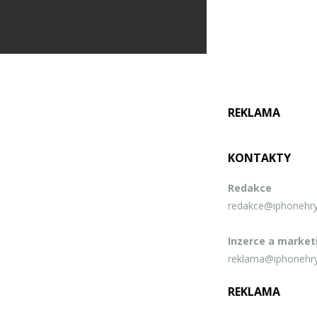
REKLAMA
KONTAKTY
Redakce
redakce@iphonehry
Inzerce a market
reklama@iphonehry
REKLAMA