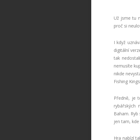
Už jsme tu mě
proč si neulov
I když uznáv
digitální ver
tak nedostal
nemusíte kup
nikde nevyst
Fishing King
Předně, je t
rybářských m
Baham. Ryb s
jen tam, kde
Hra nabízí t