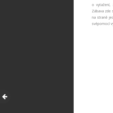
o vytažení, 
Zábava zde s
na straně je
svépomocí vy