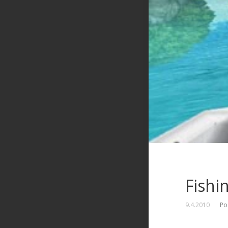
Fishi
9.4.2010
Po