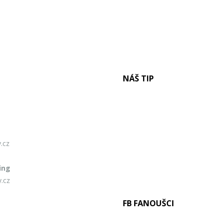
NÁŠ TIP
.cz
ing
.cz
FB FANOUŠCI