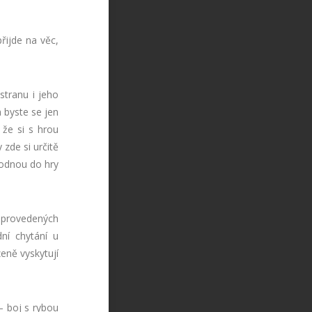
přijde na věc,
stranu i jeho
m byste se jen
 že si s hrou
zde si určitě
hodnou do hry
 provedených
ní chytání u
eně vyskytují
– boj s rybou