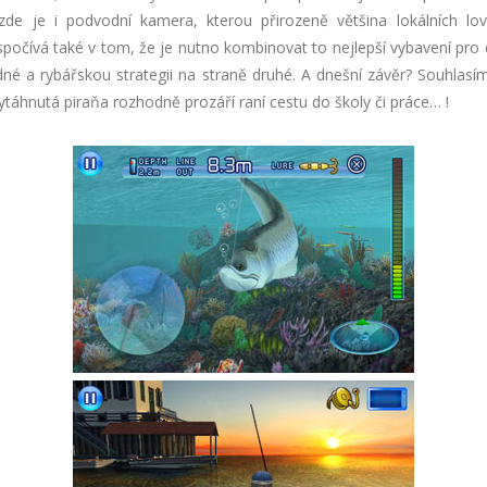
zde je i podvodní kamera, kterou přirozeně většina lokálních lov
počívá také v tom, že je nutno kombinovat to nejlepší vybavení pro 
dné a rybářskou strategii na straně druhé. A dnešní závěr? Souhlasí
táhnutá piraňa rozhodně prozáří raní cestu do školy či práce… !