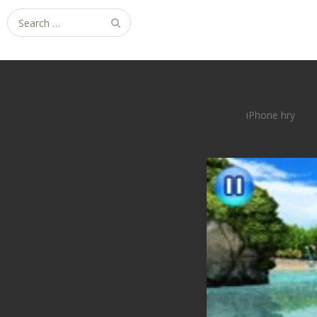
Search
for:
iPhone hry