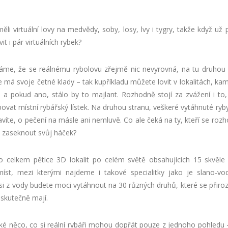
li virtuální lovy na medvědy, soby, losy, lvy i tygry, takže když už 
it i pár virtuálních rybek?
áme, že se reálnému rybolovu zřejmě nic nevyrovná, na tu druhou 
ze má svoje četné klady – tak kupříkladu můžete lovit v lokalitách, ka
i a pokud ano, stálo by to majlant. Rozhodně stojí za zvážení i to,
ovat místní rybářský lístek. Na druhou stranu, veškeré vytáhnuté ryby 
avíte, o pečení na másle ani nemluvě. Co ale čeká na ty, kteří se roz
s zaseknout svůj háček?
o celkem pětice 3D lokalit po celém světě obsahujících 15 skvěle
íst, mezi kterými najdeme i takové specialitky jako je slano-vod
i z vody budete moci vytáhnout na 30 různých druhů, které se přiroz
 skutečně mají.
aké něco, co si reální rybáři mohou dopřát pouze z jednoho pohledu 