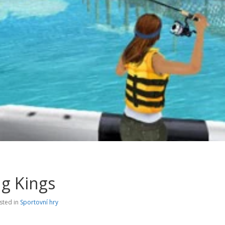
ng Kings
sted in
Sportovní hry