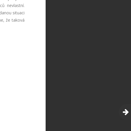
ců nevlastní.
danou situaci
me, že taková