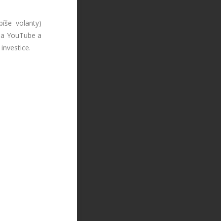
píše volanty)
na YouTube a
investice.