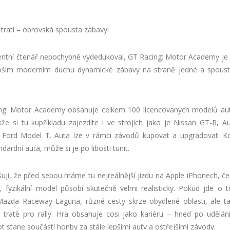
 tratí = obrovská spousta zábavy!
ligentní čtenář nepochybně vydedukoval, GT Racing: Motor Academy je
epším moderním duchu dynamické zábavy na straně jedné a spous
.
ng: Motor Academy obsahuje celkem 100 licencovaných modelů aut
kže si tu kupříkladu zajezdíte i ve strojích jako je Nissan GT-R, A
o Ford Model T. Auta lze v rámci závodů kupovat a upgradovat. 
ndardní auta, může si je po libosti tunit.
šují, že před sebou máme tu nejreálnější jízdu na Apple iPhonech,
ili, fyzikální model působí skutečně velmi realisticky. Pokud jde o t
azda Raceway Laguna, různé cesty skrze obydlené oblasti, ale tak
tratě pro rally. Hra obsahuje cosi jako kariéru – hned po udělán
lot stane součástí honby za stále lepšími auty a ostřejšími závody.