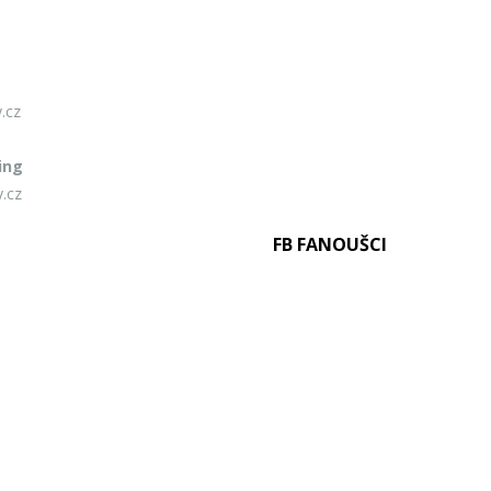
.cz
ing
.cz
FB FANOUŠCI