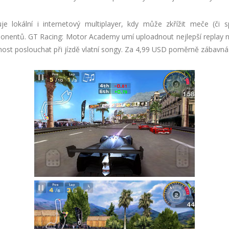
e lokální i internetový multiplayer, kdy může zkřížit meče (či s
onentů. GT Racing: Motor Academy umí uploadnout nejlepší replay 
nost poslouchat při jízdě vlatní songy. Za 4,99 USD poměrně zábavná 