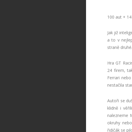
100 aut + 14
Jak již inte
a to v nejl
straně druhé
Hra GT Raci
24 firem, ta
Ferrari neb
nestačila sta
Autoři se du
klidně i věř
nalezneme M
okruhy nebo 
řidičák se pi