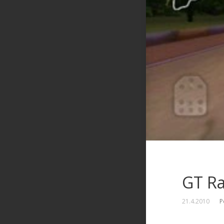
GT Ra
21.4.2010
P