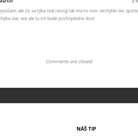
Martin
3.1
vysúšam..ale čo sa týka real racing tak ma to moc nechytilo len zpoči
chýba viac aut ale tu ich bude pochopitelne dosť
Comments are closed.
NÁŠ TIP