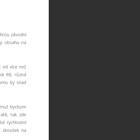
 hrou závodní
ty obsahu na
 od více než
udi R8, různá
Komu by snad
 čemuž bychom
ratě, tak zde
é rychlostní
í zkoušek na