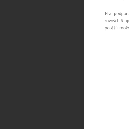
Hra podporuj
rovných 6 op
potěší i mož