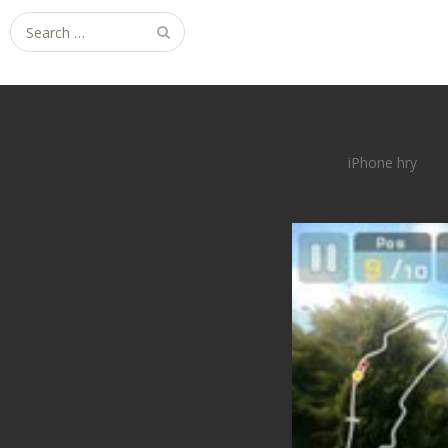
Search
for:
iPhone hry