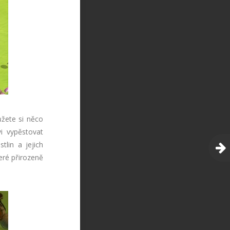
žete si něco
i vypěstovat
tlin a jejich
eré přirozeně