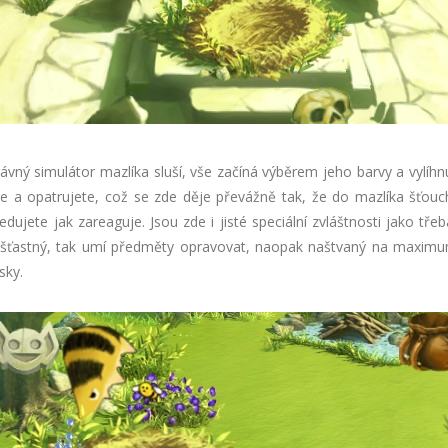
rávný simulátor mazlíka sluší, vše začíná výběrem jeho barvy a vylíhn
te a opatrujete, což se zde děje převážně tak, že do mazlíka šťou
dujete jak zareaguje. Jsou zde i jisté speciální zvláštnosti jako tře
 šťastný, tak umí předměty opravovat, naopak naštvaný na maximu
sky.