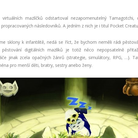
 virtuálních mazlíčků odstartoval nezapomenutelný Tamagotchi, 
a propracovaných následovníků. A jedním z nich je i titul Pocket Creatu
e sklony k infantilitě, nedá se říct, že bychom neměli rádi pěstován
 pěstování digitálních mazlíků je totiž něco nepopsatelně přitaž
áče jinak zcela opačných žánrů (strategie, simulátory, RPG, …). Ta
éna pro menší děti, bratry, sestry anebo ženy.