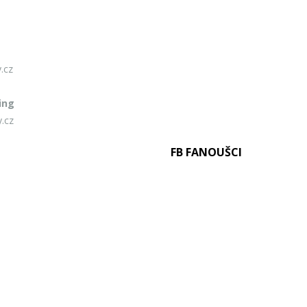
.cz
ing
.cz
FB FANOUŠCI