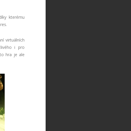
díky kterému
res.
í virtuálních
livého i pro
to hra je ale