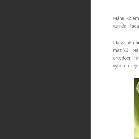
Mánii kolem
vznikla i řad
I když nemám
mazlíků. Na
ortodoxní hr
výborná zejm