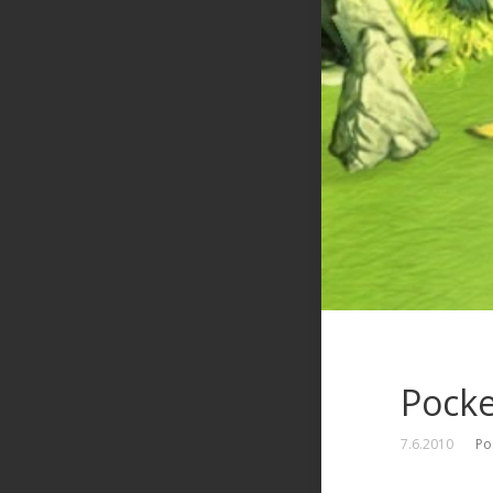
Pocke
7.6.2010
Po