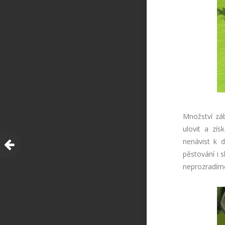
Množství záb
ulovit a zís
nenávist k d
pěstování i 
neprozradíme