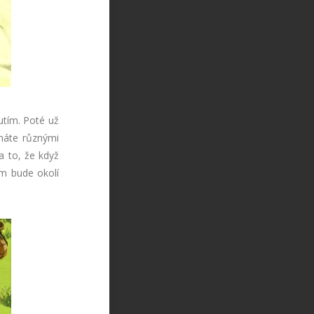
utím. Poté už
cháte různými
ba to, že když
m bude okolí