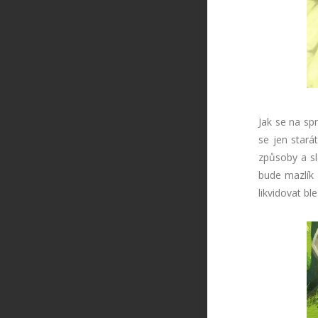
Jak se na sp
se jen stará
způsoby a sle
bude mazlík
likvidovat ble