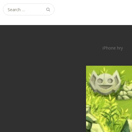
Search
for:
iPhone hry