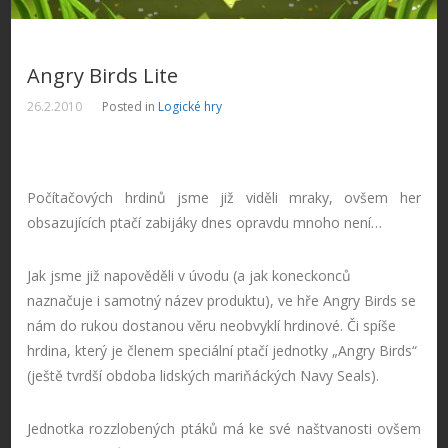
Angry Birds Lite
26.2.2010
Posted in
Logické hry
Počítačových hrdinů jsme již viděli mraky, ovšem her
obsazujících ptačí zabijáky dnes opravdu mnoho není…
Jak jsme již napověděli v úvodu (a jak koneckonců
naznačuje i samotný název produktu), ve hře Angry Birds se
nám do rukou dostanou věru neobvyklí hrdinové. Či spíše
hrdina, který je členem speciální ptačí jednotky „Angry Birds“
(ještě tvrdší obdoba lidských mariňáckých Navy Seals).
Jednotka rozzlobených ptáků má ke své naštvanosti ovšem