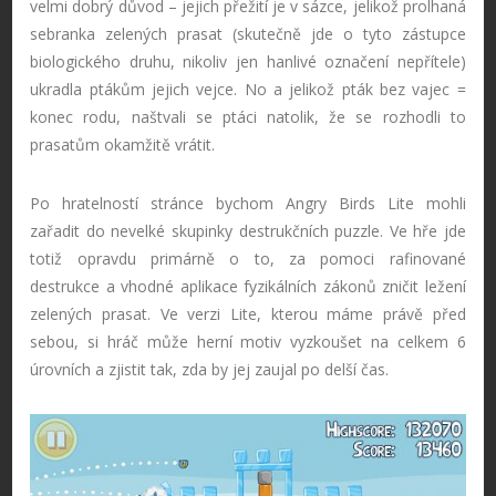
velmi dobrý důvod – jejich přežití je v sázce, jelikož prolhaná
sebranka zelených prasat (skutečně jde o tyto zástupce
biologického druhu, nikoliv jen hanlivé označení nepřítele)
ukradla ptákům jejich vejce. No a jelikož pták bez vajec =
konec rodu, naštvali se ptáci natolik, že se rozhodli to
prasatům okamžitě vrátit.
Po hratelností stránce bychom Angry Birds Lite mohli
zařadit do nevelké skupinky destrukčních puzzle. Ve hře jde
totiž opravdu primárně o to, za pomoci rafinované
destrukce a vhodné aplikace fyzikálních zákonů zničit ležení
zelených prasat. Ve verzi Lite, kterou máme právě před
sebou, si hráč může herní motiv vyzkoušet na celkem 6
úrovních a zjistit tak, zda by jej zaujal po delší čas.