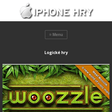
Logické hry