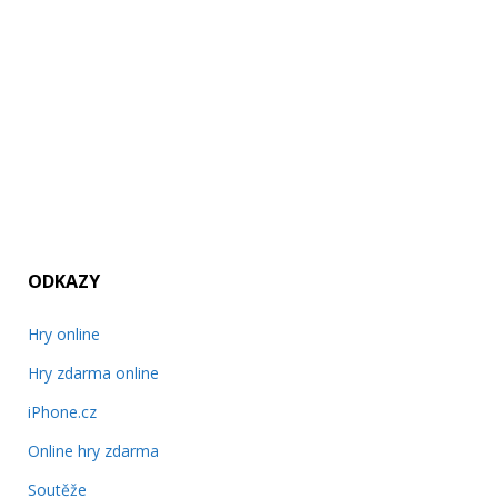
ODKAZY
Hry online
Hry zdarma online
iPhone.cz
Online hry zdarma
Soutěže