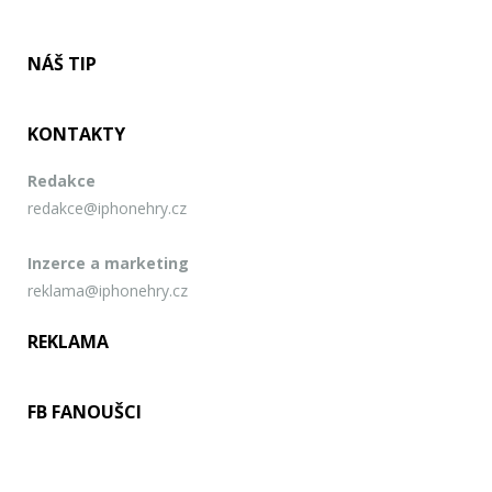
NÁŠ TIP
KONTAKTY
Redakce
redakce@iphonehry.cz
Inzerce a marketing
reklama@iphonehry.cz
REKLAMA
FB FANOUŠCI